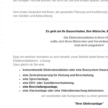
der richtigen Technik können Sie nicht nur Zeit und Kosten sparen, sonder
Vom ersten Gespräch mit Ihnen, der gesamten Planung und Ausführung
von Geräten und Beleuchtung.
Es geht um Ihr Bauvorhaben, Ihre Wünsche, I
Die Elektroinstallation in Ihren O
sollte sich Ihren Wünschen und Vorstellu
Und nicht umgekehrt!
Egal um welches Vorhaben es sich handelt, unser Betrieb bietet Ihnen 
Elektroinstallatoins - Lösung.
Ganz gleich ob Sie eine
konventionelle Elektroinstallation oder eine Bussystem-Haus
eine Zentralsteuerung für Heizung und Beschattung,
eine Sprechanlage,
eine EDV- oder Satellitenverkabelung,
eine Beschallungsanlage,
eine Alarmanlage oder eine Videoüberwachung bekommen
,
wir verarbeiten alle Komponenten zu einer gemei
"Ihrer Elektroanlage"