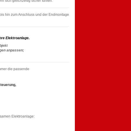
n sich gleichzeitig sicher fühlen.
 bis hin zum Anschluss und der Endmontage
hre Elektroanlage.
bjekt
ngen anpassen;
immer die passende
steuerung,
nsamen Elektroanlage: